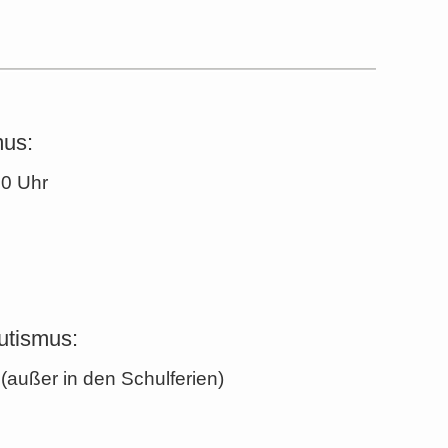
mus:
00 Uhr
utismus:
(außer in den Schulferien)