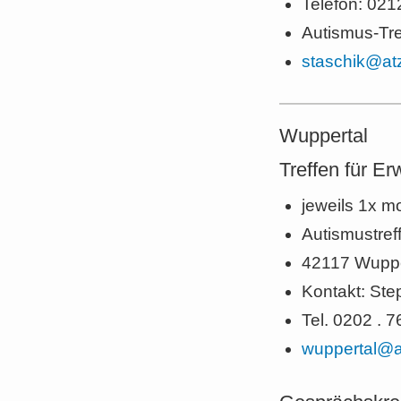
Telefon: 021
Autismus-Tre
staschik@at
Wuppertal
Treffen für E
jeweils 1x m
Autismustref
42117 Wupper
Kontakt: Ste
Tel. 0202 . 
wuppertal@a