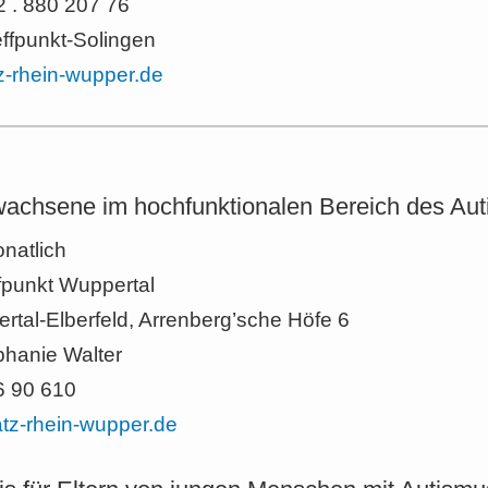
2 . 880 207 76
ffpunkt-Solingen
z-rhein-wupper.de
rwachsene im hochfunktionalen Bereich des Au
onatlich
fpunkt Wuppertal
tal-Elberfeld, Arrenberg’sche Höfe 6
phanie Walter
76 90 610
tz-rhein-wupper.de